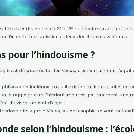
s textes écrits entre les 2ᵉ et 3ᵉ millénaires avant notre è
ation. De cette transmission à découler 4 textes védiques.
s pour l’hindouisme ?
, il est dit que réciter les Védas, c’est « maintenir l’équi
 philosophie indienne
, mais il existe plusieurs écoles de 
tion. À rappeler que l’hindouisme n’est pas vraiment une re
re de vivre, un état d’esprit.
odoxe dite « pro » Védas, sa philosophie se veut rationali
nde selon l’hindouisme : l’éc