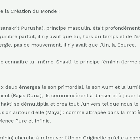
 de la Création du Monde :
 sanskrit Purusha), principe masculin, était profondémen
ibre parfait, il n’y avait que lui, hors du temps et de l’es
ergie, pas de mouvement, il n’y avait que l’Un, la Source.
se connaitre lui-même. Shakti, le principe féminin (terme sa
x deux émergea le son primordial, le son Aum et la lumi
nt (Rajas Guna), ils commencèrent à danser et à jouer le
akti se démultiplia et créa tout l’univers tel que nous le
llusion autour d’elle (Maya) : comme attrapée dans la mati
ience Pure et Infinie.
éminin) cherche à retrouver l’Union Originelle qu’elle a co