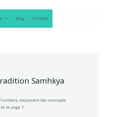
ns
Blog
Contact
06 31 54 10 27
tradition Samhkya
l’univers, explorant les concepts
et le yoga ?